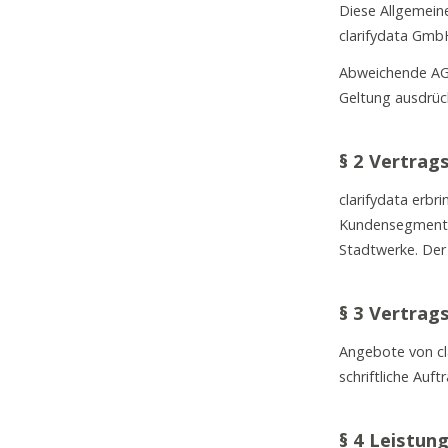
Diese Allgemein
clarifydata GmbH
Abweichende AGB
Geltung ausdrück
§ 2 Vertra
clarifydata erbr
Kundensegmentie
Stadtwerke. Der
§ 3 Vertrag
Angebote von cla
schriftliche Au
§ 4 Leistun