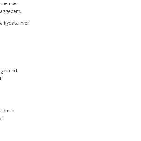
schen der
traggebern.
rifydata ihrer
rger und
t.
t durch
de.