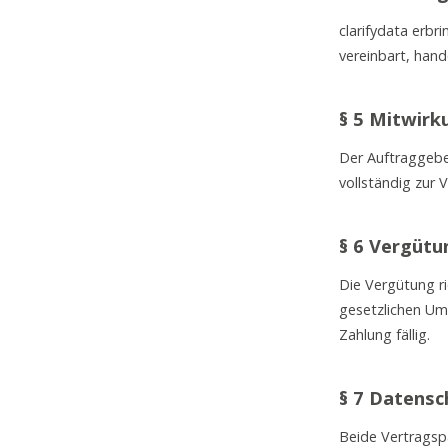
clarifydata erbr
vereinbart, hand
§ 5 Mitwirk
Der Auftraggeber
vollständig zur 
§ 6 Vergüt
Die Vergütung ri
gesetzlichen Um
Zahlung fällig.
§ 7 Datensc
Beide Vertragspa