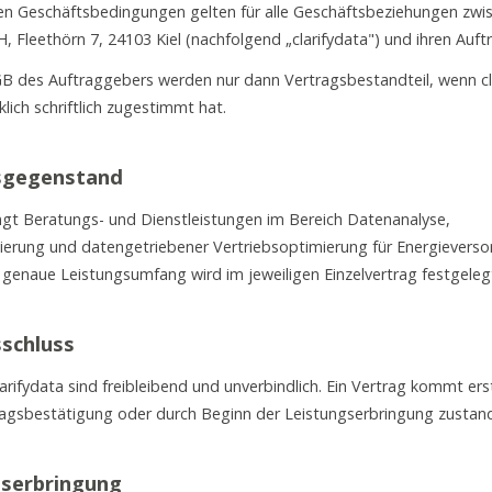
en Geschäftsbedingungen gelten für alle Geschäftsbeziehungen zwi
, Fleethörn 7, 24103 Kiel (nachfolgend „clarifydata") und ihren Auf
 des Auftraggebers werden nur dann Vertragsbestandteil, wenn cla
lich schriftlich zugestimmt hat.
gsgegenstand
ingt Beratungs- und Dienstleistungen im Bereich Datenanalyse,
rung und datengetriebener Vertriebsoptimierung für Energieverso
 genaue Leistungsumfang wird im jeweiligen Einzelvertrag festgeleg
sschluss
rifydata sind freibleibend und unverbindlich. Ein Vertrag kommt ers
ftragsbestätigung oder durch Beginn der Leistungserbringung zustan
gserbringung