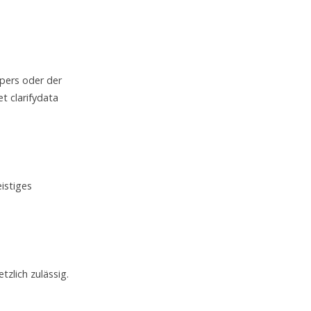
rpers oder der
et clarifydata
istiges
tzlich zulässig.