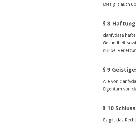
Dies gilt auch ü
§ 8 Haftung
clarifydata haft
Gesundheit sowie
nur bei Verletzu
§ 9 Geistig
Alle von clarify
Eigentum von cla
§ 10 Schlu
Es gilt das Rech